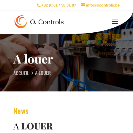
+32 (0)61 / 58 81 87
info@ocontrols.be
A louer
A LOUER
ACCUEIL
News
A
LOUER