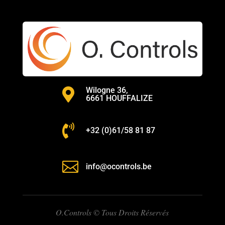
Wilogne 36,

6661 HOUFFALIZE

+32 (
0)61/58 81 87

info@ocontrols.be
O.Controls © Tous Droits Réservés